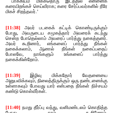
பாக்கியம் மிக்கதொரு இடத்தில் என்னைக்
கரையிறங்கச் செய்வீராக
;​​
கரை சேர்ப்பவர்களில் நீரே
மிகச் சிறந்தவர்.
’
[11:38]
​​
அவர் படகைக் கட்டிக் கொண்டிருக்கும்
போது
,​​
அவருடைய சமூகத்தார் அவரைக் கடந்து
சென்ற போதெல்லாம் அவரைப்​​
பார்த்து நகைத்தனர்.
அவர் கூறினார்
,​​
எங்களைப் பார்த்து நீங்கள்
நகைக்கலாம்
,​​
ஆனால் நீங்கள் நகைப்பதைப்
போலவே
,​​
நாங்களும் உங்களைப் பார்த்து
நகைக்கின்றோம்.
[11:39]
​​
இழிவு மிக்கதோர் வேதனையை
அனுபவிக்கவும்
,​​
நிலைத்திருக்கும் ஒரு தண்டனைக்கு
உள்ளாகவும் போவது யார் என்பதை
​​ நீங்கள் நிச்சயம்
கண்டு கொள்வீர்கள்.
[11:40]
​​
நமது தீர்ப்பு வந்து
,​​
வளிமண்டலம் கொதித்த
போது
,​​
நாம் கூறினோம்
,​​