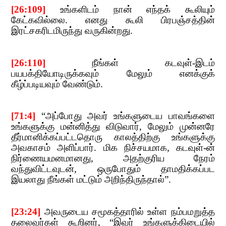
[26:109]
​​
உங்களிடம் நான் எந்தக் கூலியும்
கேட்கவில்லை. எனது கூலி பிரபஞ்சத்தின்
இரட்சகரிடமிருந்து​​
வருகின்றது.
[26:110]
​​
நீங்கள் கடவுள்-இடம்
பயபக்தியோடிருக்கவும் மேலும் எனக்குக்
கீழ்ப்படியவும் வேண்டும்.
[71:4]
​​
“
அப்போது அவர் உங்களுடைய பாவங்களை
உங்களுக்கு
​​
மன்னித்து விடுவார்
,​​
மேலும் முன்னரே
தீர்மானிக்கப்பட்டதொரு காலத்திற்கு உங்களுக்கு
அவகாசம் அளிப்பார்.
​​
ம
ிக
​​
நிச்சயமாக
,​​
கடவுள்-ன்
நிர்ணையமனமானது
,​​
அதற்குரிய நேரம்
வந்துவிட்டவுடன்
,​​
ஒருபோதும் தாமதிக்கப்பட
இயலாது
​​
நீங்கள்
​​
மட்டும்
​​
அறிந்திருந்தால்
”.
[23:24]
​​
அவருடைய சமூகத்தாரில் உள்ள நம்பமறுத்த
தலைவர்கள் கூறினர்
, “
இவர் உங்களுக்கிடையில்