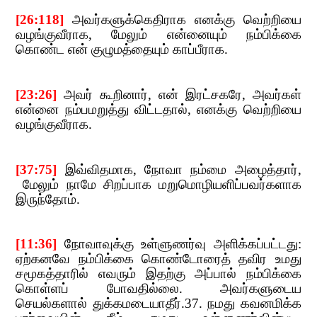
[26:118]
​​
அவர்களுக்கெதிராக எனக்கு வெற்றியை
வழங்குவீராக
,​​
மேலும் என்னையும் நம்பிக்கை
கொண்ட என
் குழுமத்தையும் காப்பீராக.
[23:26]
​​
அவர் கூறினார்
,​​
என் இரட்சகரே
,​​
அவர்கள்
என்னை நம்பமறுத்து விட்டதால்
,​​
எனக்கு வெற்றியை
வழங்குவீராக.
[37:75]
​​
இவ்விதமாக
,​​
நோவா நம்மை அழைத்தார்
,​​
மேலும் நாமே சிறப்பாக மறுமொழியளிப்பவர்களாக
இருந்தோம்.
[11:36]
​​
நோவாவுக்கு​​
உள்ளுணர்வு அளிக்கப்பட்டது:
ஏற்கனவே நம்பிக்கை கொண்டோரைத் தவிர உமது
சமூகத்தாரில் எவரும் இதற்கு அப்பால் நம்பிக்கை
கொள்ளப் போவதில்லை. அவர்களுடைய
செயல்களால் துக்கமடையாதீர்.
37.​​
நமது கவனமிக்க