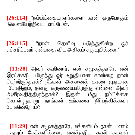
[26:114]
​​
“
நம்பிக்கையாளர்களை நான் ஒருபோதும்​​
வெளியேற்றிவிட மாட்டேன்.
[26:115]
​​
“
நான் தெளிவு படுத்துகின்ற ஓர்
எச்சரிப்பவர் என்பதை விட அதிகம் எதுவுமில்லை.
”
[11:28]
​​
அவர் கூறினார்
,​​
என் சமூகத்தாரே
,​​
என்
​​
இரட்சகரிட மிருந்து ஓர் உறுதியான சான்றை நான்
பெற்றிருந்தால்
?​​
நீங்கள் அதனைக் காண முடியாத​​
போதிலும்
,​​
தனது கருணையிலிருந்து என்னை அவர்
ஆசீர்வதித்திருந்தால்
?​​
இதன் மீது நம்பிக்கை
கொள்ளுமாறு நாங்கள் உங்களை நிர்பந்திக்கவா
போகின்றோம்
?
​​ [11:29]
​​
என் சமூகத்தாரே
,​​
உங்களிடம் நான் பணம்
எதுவும் கேட்கவில்லை
;​​
எனக்குரிய கூலி கடவுள்