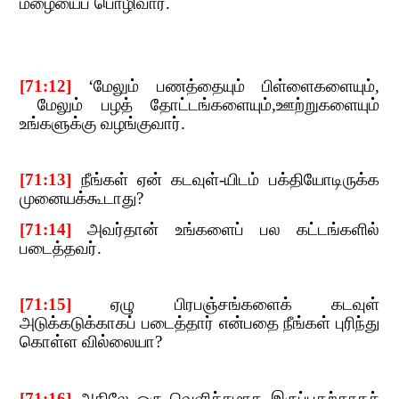
மழையைப் பொழிவார்.
[71:12]
​​ ‘
மேலும் பணத்தையும் பிள்ளைகளையும்
,​​
மேலும் பழத் தோட்டங்களையும்
,
ஊற்றுகளையும்
உங்களுக்கு வழங்குவார்.
[
71:13]
​​
நீங்கள் ஏன் கடவுள்-யிடம் பக்தியோடிருக்க
முனையக்கூடாது
?
[71:14]
​​
அவர்தான் உங்களைப் பல கட்டங்களில்
படைத்தவர்.
[
71:15]
​​
ஏழு பிரபஞ்சங்களைக் கடவுள்
அடுக்கடுக்காகப் படைத்தார் என்பதை நீங்கள் புரிந்து
கொள்ள வில்லையா
?
[71:16]
​​
அதிலே ஒரு வெளிச்சமாக இருப்பதற்காகச்