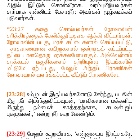
அதில் இட்டுக் கொள்வீராக. வரம்புமீறியவர்கள்
சார்பாக என்னிடம் பேசாதீர்
;​​
அவர்கள் மூழ்கடிக்கப்
படுவார்கள்.
*
23:27
​​ கதை​​
சொல்பவர்கள் நோவாவின்
சரித்திரத்தைக் கேலிக்குரியதாக ஆக்கி விட்டார்கள்.
நோவாவின் படகு
,​​
மரக் கட்டைகளால் செய்யப்பட்டு
,​​
சாதாரணமான கயிறுகளால் ஒன்றாகக் கட்டப்பட்ட
தட்டையானதொரு மரக்கலமோயாகும். அவ்வெள்ளம்
சாக்கடல் பகுதிகளைச் சுற்றியுள்ள இடங்களில்
மட்டுமே ஏற்பட்டது
,
​​
மேலும் அந்தப் பிராணிகள்
நோவாவால் வளர்க்கப்பட்ட வீட்டுப் பிராணிகளே.
[23:28]
​​
உம்முடன் இருப்பவர்களோடு சேர்ந்து
,​​
படகின்
மீது நீர் அமர்ந்துவிட்டவுடன்
, ‘
பாவிகளான மக்களிட
மிருந்து நம்மைக் காத்ததற்காக
,​​
கடவுள்-ஐப்
புகழுங்கள்
,’​​
என்று நீர் கூற வேண்டும்.
[23:29]​​
மே
லும் கூறுவீராக
, ‘
என்னுடைய இரட்சகரே
,​​