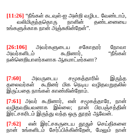
[11:26]
​​
“
நீங்கள் கடவுள்-ஐ அன்றி வழிபட வேண்டாம்
,​​
வலிமிகுந்ததொரு நாளின் தண்டனையை
உங்களுக்காக நான் அஞ்சுகின்றேன்
”.
[26:106]
​​
அவர்களுடைய சகோதரர் நோவா
அவர்களிடம் கூறினார்
, “
நீங்கள்
நன்னெறியாளர்களாக ஆகமாட்டீர்களா
?
[7:60]
​​
அவருடைய சமூகத்தாரில் இருந்த
தலைவர்கள்
​​​​
கூறினர்
​​
மிக
​​
நெடிய
​​
வழிதவறுதலில்
இருப்பதை நாங்கள் காண்கின்றோம்
.
​​
[7:61]
​​
அவர் கூறினார்
,​​
என் சமூகத்தாரே
,​​
நான்
வழிதவறியவனாக இல்ல
;​​
நான் பிரபஞ்சத்தின்
இரட்சகரிடம் இருந்து வந்த ஒரு தூதர் ஆவேன்.
[7:62]
​​​​
என் இரட்சகருடைய
​​
தூதுச் செய்திகளை
நான் உங்களிடம் சேர்ப்பிக்கின்றேன்
,​​
மேலும் நான்