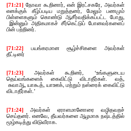
[
71:21]
​​
நோவா கூறினார்
,​​
என் இரட்சகரே
,​​
அவர்கள்
எனக்குக் கீழ்ப்படிய மறுத்தனர்
,​​
மேலும் பணமும்
பிள்ளைகளும் கொண்டு​​
ஆசீர்வதிக்கப்பட்ட போது
,​​
இன்னும் அதிகமாகச் சீர்கெட்டுப் போனவர்களைப்
பின் பற்றினர்.
[
71:22]
​​
பயங்கரமான சூழ்ச்சிகளை அவர்கள்
தீட்டினர்
[
71:23]
​​
அவர்கள் கூறினர்
, ‘
உங்களுடைய
தெய்வங்களைக் கைவிட்டு விடாதீர்கள். வத்
,​​
சுவாஆ
,​​
யாகூத்
,​​
யாஊக்
,​​
மற்றும் நஸ்ரைக் கைவிட்டு
வ
ிடாதீர்கள்.
’
[71:24]
​​
அவர்கள் ஏராளமானோரை வழிதவறச்
செய்தனர். எனவே
,​​
தீயவர்களை ஆழமாக நஷ்டத்தில்
மூழ்கடித்து விடுவீராக.