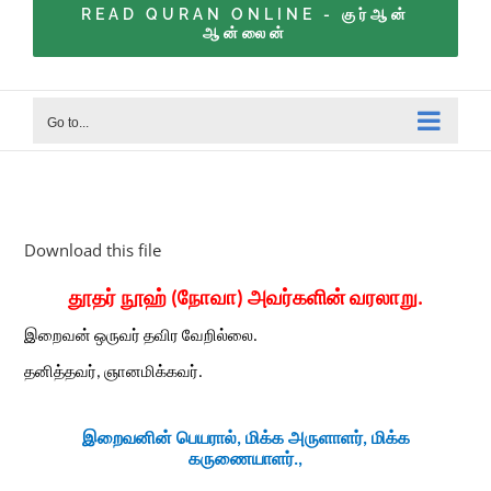
READ QURAN ONLINE - குர்ஆன்
ஆன்லைன்
Go to...
Download this file
தூதர் நூஹ் (நோவா) அவர்களின் வரலாறு.
இறைவன் ஒருவர் தவிர வேறில்லை.
தனித்தவர்
,​​
ஞானமிக்கவர்.
இறைவனின் பெயரால்
,​​
மிக்க அருளாளர்
,​​
மிக்க
கருணையாளர்.
,