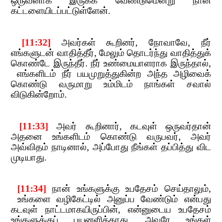
ஒருவனாக இருக்க வேண்டுமென்று நான்
கட்டளையிடப்பட்டுள்ளேன்.
​​ [11:32]
​​
அவர்கள் கூறினர்
,​​
நோவாவே
,​​
நீர்
எங்களுடன் வாதித்தீர்
,​​
மேலும் தொடர்ந்து வாதித்துக்
கொண்டே​​
இருந்தீர். நீர் உண்மையாளராக இருந்தால்
,​​
எங்களிடம் நீர் பயமுறுத்துகின்ற அந்த அழிவைக்
கொண்டு வருமாறு உம்மிடம் நாங்கள் சவால்
விடுகின்றோம்.
​​ [11:33]
​​
அவர் கூறினார்
,​​
கடவுள் ஒருவர்தான்
அதனை உங்களிடம் கொண்டு வருபவர்
,​​
அவர்
அவ்விதம் நாடினால்
,​​
அப்போது நீங்கள் தப்பித்
து விட
முடியாது.
​​ [11:34]
​​
நான் உங்களுக்கு உபதேசம் செய்தாலும்
,​​
உங்களை வழிகேட்டில் அனுப்ப வேண்டும் என்பது
கடவுள் நாட்டமாகயிருப்பின்
,​​
என்னுடைய உபதேசம்
உங்களுக்குப் பயனளிக்காது. அவரே உங்கள்