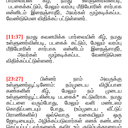
பார்வையின் கீழ்
,​​
நமது உள்ளுணர்வின்படி
,​​
படகைக்கட்டும்
,
​​
மேலும் வரம்பு மீற
ியோரின் சார்பாக
என்னிடம் இறைஞ்சாதீர்
,​​
அவர்கள் மூழ்கடிக்கப்பட
வேண்டுமென விதிக்கப் பட்டுள்ளனர்.
[11:37]
​​
நமது கவனமிக்க பார்வையின் கீழ்
,​​
நமது
உள்ளுணர்வின்படி
,​​
படகைக் கட்டும்
,​​
மேலும் வரம்பு
மீறியோரின் சார்பாக என்னிடம் இறைஞ்சாதீர்
,​​
அவர்கள் மூழ்கடிக்கப்பட வேண்டு
மென
விதிக்கப்பட்டுள்ளனர்.
[23:27]
​​
பின்னர் நாம் அவருக்கு
உள்ளுணர்வூட்டினோம்: நம்முடைய விழிப்பான
கண்களின் கீழ்
,​​
மேலும் நம் முடைய
உள்ளுணர்வூட்டலின்படி படகைக்* கட்டுவீராக. நமது
கட்டளை வரும்போது
,​​
மேலும் வளி மண்டலம்
கொதிப்படையும் போது
, (
உம்முடைய​​
வீட்டுப்
பிராணிகளில்) ஒவ்வொரு வகையிலும் ஒரு
ஜோடியையும்
,​​
அழிக்கப்படுவார்கள் எனக் கண்டனம்
செய்யப்பட்டவர்களைத் தவிர உம் குடும்பத்தாரையும்