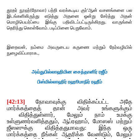
தூதர் நூஹ்(நோவா) பற்றி வரக்கூடிய குர்
'
ஆன் வசனங்களை பல
இடங்களிலிருந்து எடுத்து அதனை ஒன்று​​
சேர்த்து அதன்
மொழிபெயர்ப்பை இங்கு பதிவிடப்பட்டிருக்கிறது. வாருங்கள்
தெரிந்து கொள்வோம். படிப்பினை பெறுவோம்.
இறைவன்
,​​
நம்மை அவருடைய கருணை மற்றும் நேர்வழியில்
நுழைவிப்பாராக.
,
அவ்துபில்லாஹிமின
​​
சைத்தானிர்
​​
ரஜீம்
பிஸ்மில்லாஹிர்
​​
ரஹூமாநிர்
​​
ரஹீம்
[42:13]
​​
நோவாவுக்கு விதிக்கப்பட்ட அதே
மார்க்கத்தைத் தான் அவர் உங்களுக்கும்​​
விதித்துள்ளார்
,​​
மேலும் நாம் உமக்கு
உள்ளுணர்வளித்ததும்
,​​
ஆப்ரஹாம்
,​​
மோஸஸ் மற்றும்
ஜீஸஸுக்கு விதித்ததுமாவது: இந்த ஒரு
மார்க்கத்தை நீங்கள் ஆதரிக்க வேண்டும்
,​​
மேலும்