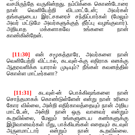
வசமிருந்தே​​
வருகின்றது. நம்பிக்கை கொண்டோரை
நான் வெளியேற்றி விடமாட்டேன்
;​​
அவர்கள்
தங்களுடைய இரட்சகரைச் சந்திப்பார்கள் (மேலும்
அவர் மட்டுமே அவர்களுக்குத் தீர்ப்பு வழங்குவார்).
அறியாத மக்களாகவே உங்களை நான்
காண்கின்றேன்.
​​ [11:30]
​​
என் சமூகத்தாரே
,​​
அவர்களை நான்
வெளியேற்றி வி
ட்டால்
,​​
கடவுள்-க்கு எதிராக எனக்கு
ஆதரவளிக்க யாரால் முடியும்
?​​
நீங்கள் கவனத்தில்
கொள்ள மாட்டீர்களா
?
​​ [11:31]
​​
கடவுள்-ன் பொக்கிஷங்களை நான்
சொந்தமாகக் கொண்டுள்ளேன் என்று நான் உரிமை
கோர வில்லை
,​​
அன்றி எதிர்காலத்தையும் நான் அறிய
மாட்டேன்
,​​
அன்றி நான் ஒரு வானவர் என
்றும்
கூறவில்லை
,​​
மேலும் உங்களுடைய கண்களுக்கு
இழிவானவர்கள் மீது
,​​
பாக்கியங்கள் எதையும் கடவுள்
அருளமாட்டார் என்றும் நான் கூறவில்லை.