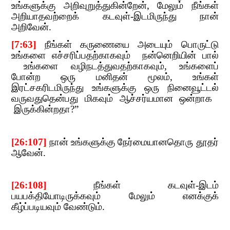
உங்களுக்கு அறிவுறுத்துகின்றேன்
,​​
மேலும் நீங்கள்
அறியாதவற்றைக் கடவுள்-இடமிருந்து நான்
அறிவேன்.
[7:63]
​​
நீங்கள் கருணையை அடையும் பொருட்டு
உங்களை எச்சரிப்பதற்காகவும் ​​ நன்னெறியின் பால்
உங்களை வழிநடத்துவதற்காகவும்
,​​
உங்களைப்
போன்ற ஒரு மனிதன் மூலம்
,​​
உங்கள்
இரட்சகரிடமிருந்து உங்களுக்கு ஒரு நினைவூட்டல்
வருவதுதென்பது மிகவும் ஆச்சர்யமான
​​
ஒன்றாக
​​​​
இருக்கின்றதா
?”
[26:107]
​​
நான் உங்களுக்கு நேர்மையானதொரு தூதர்
ஆவேன்.
[26:108]
​​
நீங்கள் கடவுள்-இடம்
பயபக்தியோடிருக்கவும் மேலும் எனக்குக்
கீழ்ப்படியவும் வேண்டும்.