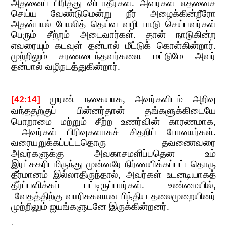
அதனைப் பிரித்து விடாதீர்கள். அவர்கள் எதனைச்
செய்ய வேண்டுமென்று நீர் அழைக்கின்றீரோ
அதன்பால் போலித்
​​ தெய்வ வழி பாடு செய்பவர்கள்
பெரும் சீற்றம் அடைவார்கள். தான் நாடுகின்ற
எவரையும் கடவுள் தன்பால் மீட்டுக் கொள்கின்றார்.
முற்றிலும் சரணடைந்தவர்களை மட்டுமே அவர்
தன்பால் வழிநடத்துகின்றார்.
​​
முரண் நகையாக
,​​
அவர்களிடம் அறிவு
[42:14]
வந்ததற்குப்​​
பின்னர்தான் தங்களுக்கிடையே
பொறாமை மற்றும் சீற்ற உணர்வின் காரணமாக
,​​
அவர்கள் பிரிவுகளாகச் சிதறிப் போனார்கள்.
வரையறுக்கப்பட்டதொரு தவணைவரை
அவர்களுக்கு அவகாசமளிப்பதென உம்
இரட்சகரிடமிருந்து முன்னரே நிர்ணயிக்கப்பட்டதொரு
தீர்மானம் இல்லாதிருந்தால்
,​​
அவர்கள்​​
உடனடியாகத்
தீர்ப்பளிக்கப் பட்டிருப்பார்கள். உண்மையில்
,​​
வேதத்திற்கு வாரிசுகளான பிந்திய தலைமுறையினர்
முற்றிலும் ஐயங்களுடனே இருக்கின்றனர்.
.