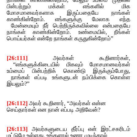
பின்பற்றும் மக்கள் எங்களில் மிக
மோசமானவர்களாக இருப்பதையே நாங்கள்
காண்கின்றோம். எங்களுக்கு மேலாக எந்த
மேன்மையும் நீர் பெற்றிருக்கவில்லை என்பதையே
நாங்கள் காண்கின்றோம். உண்மையில்
,​​
நீங்கள்
பொய்யர்கள் என்றே நாங்கள் கருதுகின்றோம்
”​​
[26:111]
​​
அவர்கள் கூறினார்கள்
,
“
எங்களுக்கிடையில் மிகவும் மோசமானவர்கள்
உம்மைப் பின்பற்றிக் கொண்டு இருக்கும்போது
,​​
நாங்கள் எப்படி உங்
களுடன் நம்பிக்கை கொள்ள
இயலும்
?”​​
[26:112]
​​
அவர் கூறினார்
, “
அவர்கள் என்ன
செய்தார்கள் என நான் எப்படி அறிவேன்
?
[26:113]
​​
அவர்களுடைய தீர்ப்பு என் இரட்சகரிடம்
மட்டுமே உள்ளது. உங்களால் உணர முடி
ந்தால்