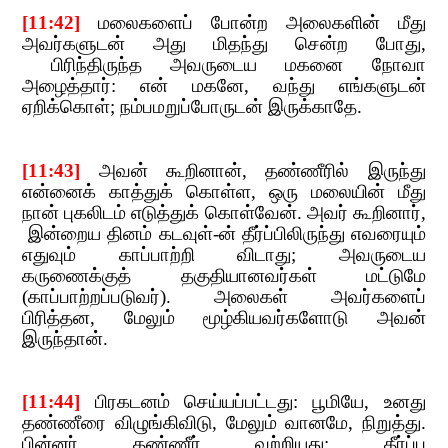
[11:
42]
​​
மலைகளைப் போன்ற அலைகளின் மீது
அவர்களுடன் அது மிதந்து சென்ற போது
,​​
பிரிந்திருந்த அவருடைய மகனை நோவா
அழைத்தார்: என் மகனே
,​​
வந்து எங்களுடன்
ஏறிக்கொள்
;​​
நம்பமறுப்போருடன் இருக்காதே.
[11:43]
​​
அவன் கூறினான்
,​​
தண்ணீரில் இருந்து
என்னைக் காத்துக் கொள்ள
,​​
ஒரு மலையின் மீ
து
நான் புகலிடம் எடுத்துக் கொள்வேன். அவர் கூறினார்
,​​
இன்றைய தினம் கடவுள்-ன் தீர்ப்பிலிருந்து எவரையும்
எதுவும் காப்பாற்றி விடாது
;​​
அவருடைய
கருணைக்குத் தகுதியானவர்கள் மட்டுமே
(காப்பாற்றப்படுவர்). அலைகள் அவர்களைப்
பிரித்தன
,​​
மேலும் மூழ்கியவர்களோடு அவன்
இருந்தான்
.
[11:44]
​​
பிரகடனம் செய்யப்பட்டது: பூமியே
,​​
உனது
தண்ணீரை விழுங்கிவிடு
,​​
மேலும் வானமே
,​​
நிறுத்து.
பின்னர் தண்ணீர் வற்றியது
;​​
தீர்ப்பு