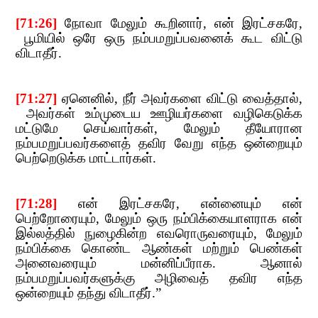
[
71:26]
​​
நோவா மேலும் கூறினார்
,​​
என் இரட்சகரே
,​​
பூமியில் ஒரே ஒரு நம்பமறுப்பவனைக் கூட விட்டு
விடாதீர்.
[
71:27]
​​
ஏனெனில்
,​​
நீர் அவர்களை​​
விட்டு வைத்தால்
,​​
அவர்கள் உம்முடைய ஊழியர்களை வழிகெடுக்க
மட்டுமே செய்வார்கள்
,​​
மேலும் தீயோரான
நம்பமறுப்பவர்களைத் தவிர வேறு எந்த ஒன்றையும்
பெற்றெடுக்க மாட்டார்கள்.
[
71:28]
​​
என் இரட்சகரே
,​​
என்னையும் என்
பெற்றோரையும்
,​​
மேலும் ஒரு நம்பிக்கையாளராக என்
இல்லத்தில் நுழ
ைகின்ற எவரொருவரையும்
,​​
மேலும்
நம்பிக்கை கொண்ட ஆண்கள் மற்றும் பெண்கள்
அனைவரையும் மன்னிப்பீராக. ஆனால்
நம்பமறுப்பவர்களுக்கு அழிவைத் தவிர எந்த
ஒன்றையும் தந்து விடாதீர்.
”