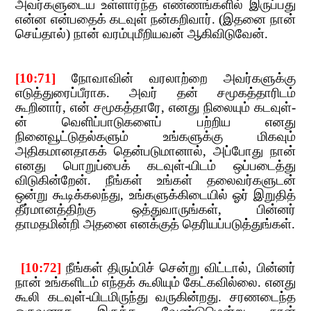
அவர்களுடைய உள்ளார்ந்த எண்ணங்களில் இருப்பது
என்ன என்பதைக் கடவுள் நன்கறிவார். (இதனை நான்
செய்தால்) நான் வரம்புமீறியவன் ஆகிவிடுவேன
்.
​​
[10:71]
​​
நோவாவின் வரலாற்றை அவர்களுக்கு
எடுத்துரைப்பீராக. அவர் தன் சமூகத்தாரிடம்
கூறினார்
,​​
என் சமூகத்தாரே
,​​
எனது நிலையும் கடவுள்-
ன் வெளிப்பாடுகளைப் பற்றிய எனது
நினைவூட்டுதல்களும் உங்களுக்கு மிகவும்
அதிகமானதாகக் தென்படுமானால்
,​​
அப்போது நான்
எனது பொறுப்பைக்
​​ கடவுள்-யிடம் ஒப்படைத்து
விடுகின்றேன். நீங்கள் உங்கள் தலைவர்களுடன்
ஒன்று கூடிக்கலந்து
,​​
உங்களுக்கிடையில் ஓர் இறுதித்
தீர்மானத்திற்கு ஒத்துவாருங்கள்
,​​
பின்னர்
தாமதமின்றி அதனை எனக்குத் தெரியப்படுத்துங்கள்.
​​ [10:72]
​​
நீங்கள் திரும்பிச் சென்று விட்டால்
,​​
பின்னர்
நான் உங்களிடம் எந்தக் கூலியும் கேட்கவில்லை. எனது
கூலி கடவுள்-யிடமிருந்து வருகின்றது. சரணடைந்த