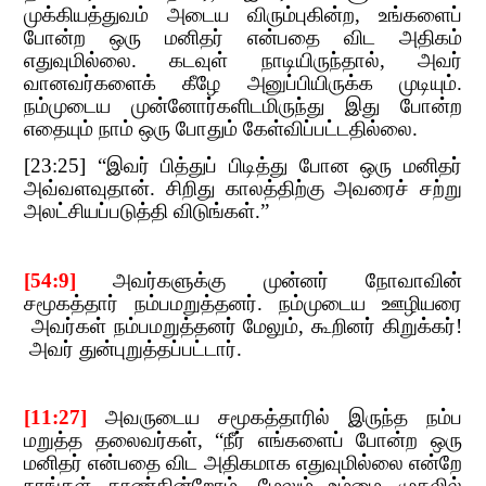
முக்கியத்துவம் அடைய விரும்புகின
்ற
,​​
உங்களைப்
போன்ற ஒரு மனிதர் என்பதை விட அதிகம்
எதுவுமில்லை. கடவுள் நாடியிருந்தால்
,​​
அவர்
வானவர்களைக் கீழே அனுப்பியிருக்க முடியும்.
நம்முடைய முன்னோர்களிடமிருந்து இது போன்ற
எதையும் நாம் ஒரு போதும் கேள்விப்பட்டதில்லை.
[23:25] “
இவர்​​
பித்துப் பிடித்து போன
​​
ஒரு மனிதர்
அவ்வளவுதான். சிறிது காலத்திற்கு அவரைச் சற்று
அலட்சியப்படுத்தி விடுங்கள்.
”
[54:9]
​​
அவர்களுக்கு முன்னர் நோவாவின்
சமூகத்தார் நம்பமறுத்தனர். நம்முடைய​​
ஊழியரை
அவர்கள் நம்பமறுத்தனர் மேலும்
,​​
கூறினர்
​​ கிறுக்கர்!
அவர் துன்புறுத்தப்பட்டார்.
[11:27]
​​
அவருடைய
​​ சமூகத்தாரில் இருந்த நம்ப
மறுத்த தலைவர்கள்
, “
நீர் எங்களைப் போன்ற ஒரு
மனிதர் என்பதை விட அதிகமாக எதுவுமில்லை என்றே
நாங்கள் காண்கின்றோம்
,​​
மேலும் உம்மை முதலில்