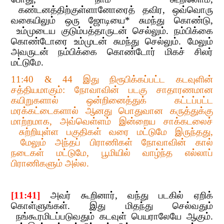
கண்டனத்திற்குள்ளானோரைத் தவிர
,​​
ஒவ்வொரு
வகையிலும் ஒரு ஜோடியை* சுமந்து கொண்டு
,​​
உம்முடைய குடும்பத்தாருடன் செல்லும். நம்பிக்கை
கொண்டோரை உம்முடன் சுமந்து ச
ெல்லும். மேலும்
அவருடன் நம்பிக்கை கொண்டோர் மிகச் சிலர்
மட்டுமே.
11:40 & 44
​​ இது நிரூபிக்கப்பட்ட கடவுளின்
சத்தியமாகும்: நோவாவின் படகு சாதாரணமான
கயிறுகளால் ஒன்றினைத்துக் கட்டப்பட்ட
மரக்கட்டைகளால் ஆனது பொதுவான கருத்துக்கு
மாற்றமாக
,​​
அவ்வெள்ளம் இன்றைய சாக்கடலைச்
சுற்றியுள்ள பகுதிகள் வரை மட்டுமே இருந்தது
,​​
மேலும் அந்தப் பிராணிகள் நோவாவின் கால்
நடைகள் மட்டுமே
,​​
பூமியில் வாழ்ந்த எல்லாப்
பிராணிகளும் அல்ல.
[11:41]
​​
அவர் கூறினார்
,​​
வந்து படகில் ஏறிக்
கொள்ளுங்கள். இது மிதந்து செல்வதும்​​
நங்கூரமிடப்படுவதும் கடவுள் பெயராலேயே ஆகும்.