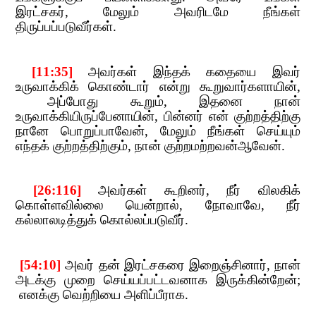
இரட்சகர்
,​​
மேலும் அவரிடமே நீங்கள்
திருப்பப்படுவீர்கள்.
​​ [11:35]
​​
அவர்க
ள் இந்தக் கதையை இவர்
உருவாக்கிக் கொண்டார் என்று கூறுவார்களாயின்
,​​
அப்போது கூறும்
,​​
இதனை நான்
உருவாக்கியிருப்பேனாயின்
,​​
பின்னர் என் குற்றத்திற்கு
நானே பொறுப்பாவேன்
,​​
மேலும் நீங்கள் செய்யும்
எந்தக் குற்றத்திற்கும்
,​​
நான் குற்றமற்றவன்ஆவேன்.
​​ [26:116]
​​
அவர்கள் கூறி
னர்
,​​
நீர் விலகிக்
கொள்ளவில்லை யென்றால்
,​​
நோவாவே
,​​
நீர்
கல்லாலடித்துக் கொல்லப்படுவீர்.
​​ [54:10]
​​
அவர் தன் இரட்சகரை இறைஞ்சினார்
,​​
நான்
அடக்கு முறை செய்யப்பட்டவனாக இருக்கின்றேன்
;​​
எனக்கு வெற்றியை அளிப்பீராக.