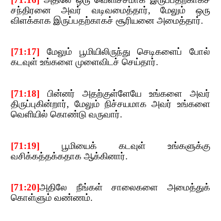
சந்
திரனை அவர் வடிவமைத்தார்
,​​
மேலும் ஒரு
விளக்காக இருப்பதற்காகச் சூரியனை அமைத்தார்.
[
71:17]
​​
மேலும் பூமியிலிருந்து செடிகளைப் போல்
கடவுள் உங்களை முளைவிடச் செய்தார்.
[
71:18]
​​
பின்னர் அதற்குள்ளேயே உங்களை அவர்
திருப்புகின்றார்
,​​
மேலும் நிச்சயமாக அவர் உங்களை
வெளியில்
​​ கொண்டு வருவார்.
[
71:19]
​​
பூமியைக் கடவுள் உங்களுக்கு
வசிக்கத்தக்கதாக ஆக்கினார்.
[
71:20]
அதிலே நீங்கள் சாலைகளை அமைத்துக்
கொள்ளும் வண்ணம்.