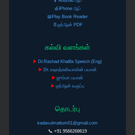
📱 Android ஆப்
🍏iPhone ஆப்
📖Play Book Reader
📄குர்ஆன் PDF
கல்வி வளங்கள்
▶️
Dr.Rashad Khalifa Speech (Eng)
▶️
Dr. ரஷாத்கலீஃபாவின் பயான்
▶️
ஜும்மா பயான்
▶️
குர்ஆன் வகுப்பு
தொடர்பு
kadavulmattum01@gmail.com
📞 +91 9566268619