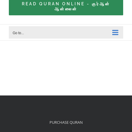
READ QURAN ONLINE - குர்ஆன்
ஆன்லைன்
Go to...
PURCHASE QURAN